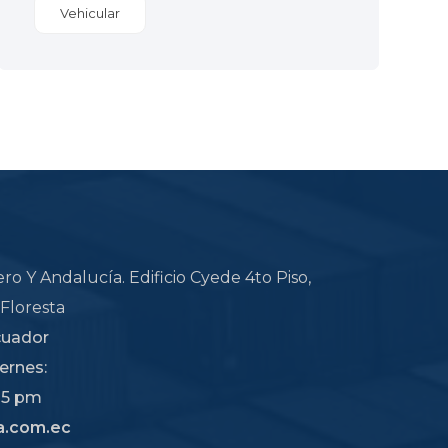
Vehicular
ro Y Andalucía. Edificio Cyede 4to Piso,
 Floresta
cuador
ernes:
 5 pm
a.com.ec