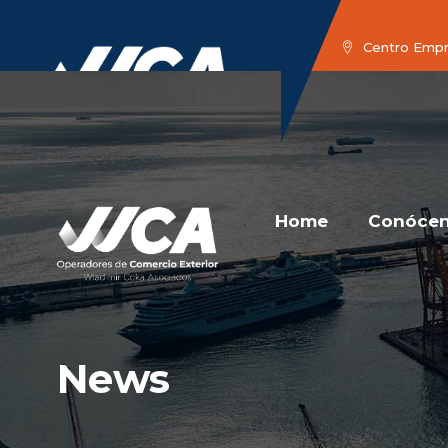
Centro Empres
Home
Con
Home
Conóce
News