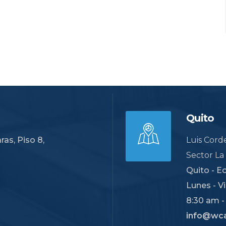
Quito
as, Piso 8,
Luis Corde
Sector La
Quito - E
Lunes - Vi
8:30 am -
info@wc