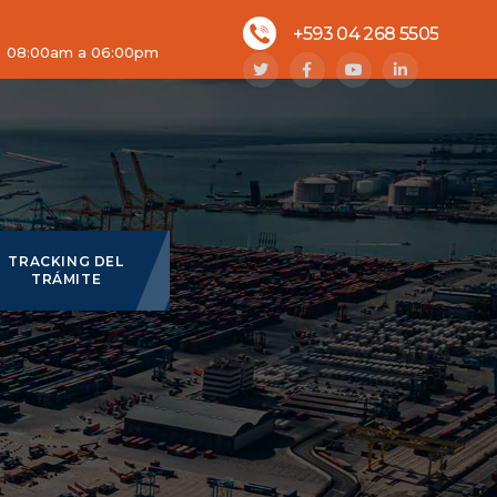
+593 04 268 5505
08:00am a 06:00pm
SOLICITA
os
ASESORÍA
TRACKING DEL
TRÁMITE