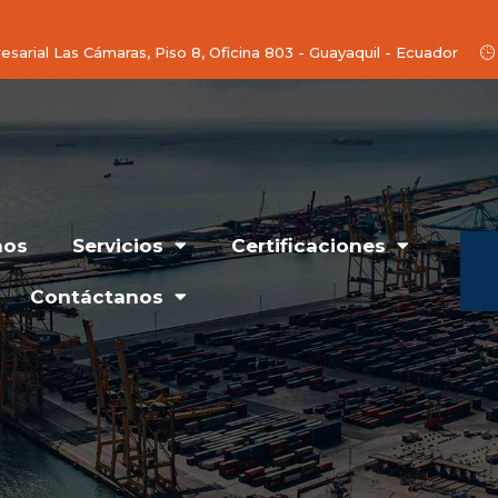
arial Las Cámaras, Piso 8, Oficina 803 - Guayaquil - Ecuador
ócenos
Servicios
Certificaciones
Contáctan
nos
Servicios
Certificaciones
Contáctanos