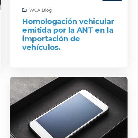
WCA Blog
Homologación vehicular
emitida por la ANT en la
importación de
vehículos.