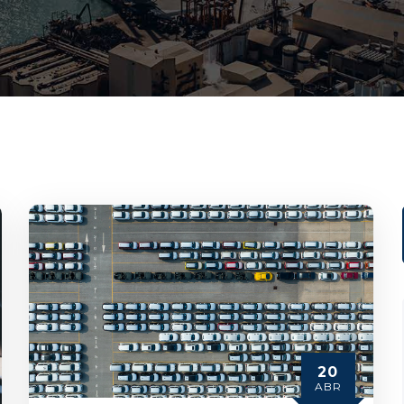
20
ABR